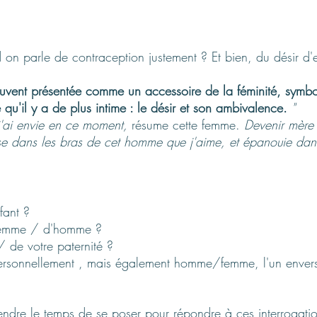
d on parle de contraception justement ? Et bien, du désir d'
ouvent présentée comme un accessoire de la féminité, symbo
qu'il y a de plus intime : le désir et son ambivalence.
"
 j'ai envie en ce moment,
résume cette femme.
Devenir mère 
e dans les bras de cet homme que j'aime, et épanouie dans
fant ?
 femme / d'homme ?
/ de votre paternité ?
rsonnellement , mais également homme/femme, l'un envers l
ndre le temps de se poser pour répondre à ces interrogatio