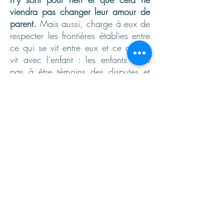
viendra pas changer leur amour de
parent.
Mais aussi, charge à eux de
respecter les frontières établies entre
ce qui se vit entre eux et ce qui ce
vit avec l'enfant : les enfants n'ont
pas à être témoins des disputes et
tensions, et si cela peut arriver, les
parents doivent faire en sorte que ce
soit le moins souvent possible.
Dans cette perspective, les parents
doivent faire un réel effort de
cloisonnement : certains propos ne
pourront pas être tenus devant leur(s)
enfant(s),
au risque de les précipiter
dans des conflits de loyauté,
« Je
soutiens maman, mais j'aime papa,
comment je fais ? »
, ou dans des